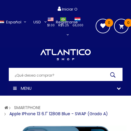
Iniciar O
Español
USD
Registrarse
0
0
$1.00
R$5.25
₲6,000
MENU
SMARTPHONE
Apple IPhone 13 6.1" 128GB Blue - SWAP (Grado A)