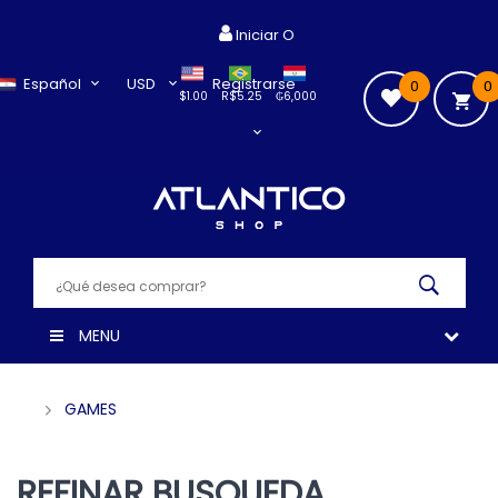
Iniciar O
Español
USD
Registrarse
0
0
$1.00
R$5.25
₲6,000
MENU
GAMES
REFINAR BUSQUEDA