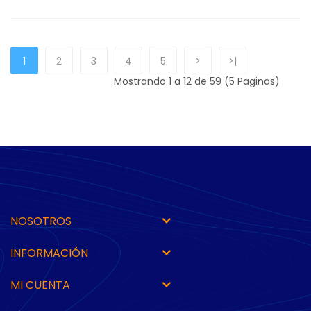
1
2
3
4
5
>
>|
Mostrando 1 a 12 de 59 (5 Paginas)
NOSOTROS
INFORMACIÓN
MI CUENTA