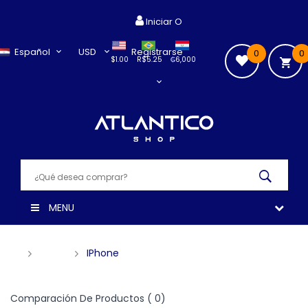
Iniciar O
Español
USD
Registrarse
0
0
$1.00
R$5.25
₲6,000
MENU
APPLE
IPhone
Comparación De Productos ( 0)