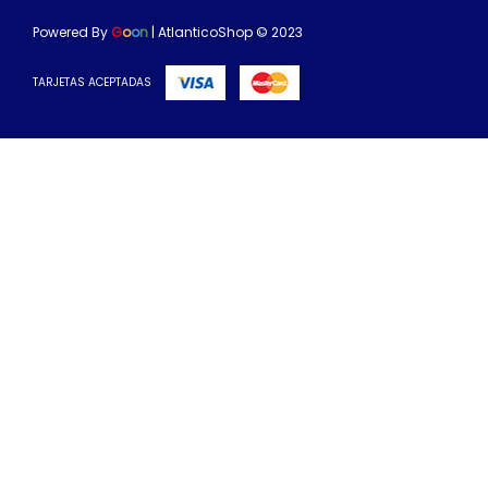
Powered By
G
o
o
n
| AtlanticoShop © 2023
TARJETAS ACEPTADAS