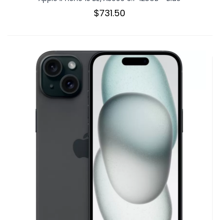
$731.50