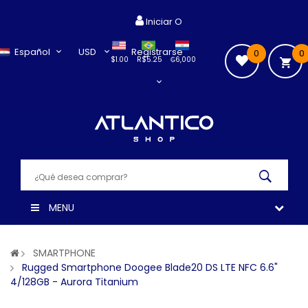
Iniciar O
Español
USD
Registrarse
0
0
$1.00
R$5.25
₲6,000
MENU
SMARTPHONE
Rugged Smartphone Doogee Blade20 DS LTE NFC 6.6"
4/128GB - Aurora Titanium