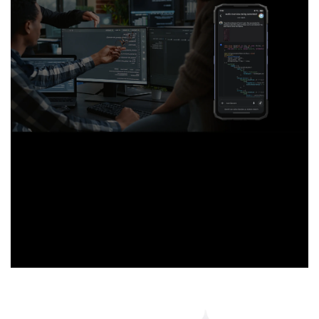
Aprendizaje de idiomas
Apoye el aprendizaje de idiomas
con servicios de traducción,
explicaciones gramaticales y
diseño de prácticas lingüísticas.