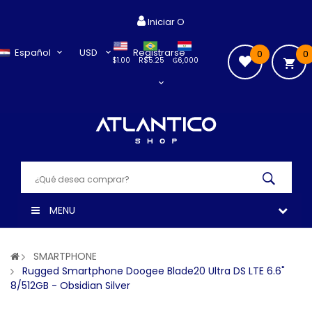
Iniciar O
Español
USD
Registrarse
0
0
$1.00
R$5.25
₲6,000
MENU
SMARTPHONE
Rugged Smartphone Doogee Blade20 Ultra DS LTE 6.6"
8/512GB - Obsidian Silver