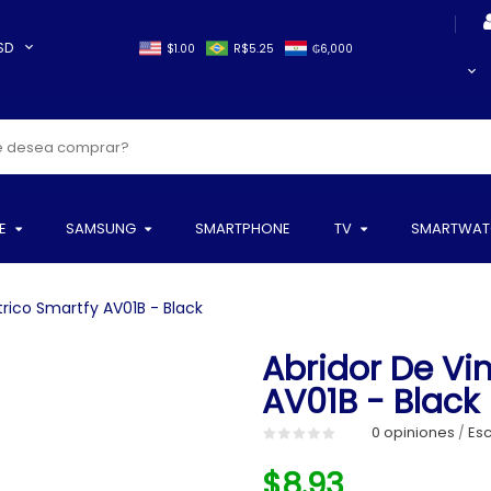
SD
$1.00
R$5.25
₲6,000
E
SAMSUNG
SMARTPHONE
TV
SMARTWAT
trico Smartfy AV01B - Black
Abridor De Vin
AV01B - Black
0 opiniones
Esc
/
$8.93