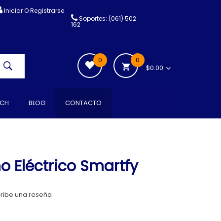
Iniciar O Registrarse
Soportes: (061) 502
162
0
0
$0.00
CH
BLOG
CONTACTO
o Eléctrico Smartfy
ribe una reseña