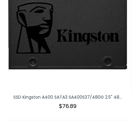
SSD Kingston A400 SATA3 SA400S37/480G 2.5" 48...
$76.89