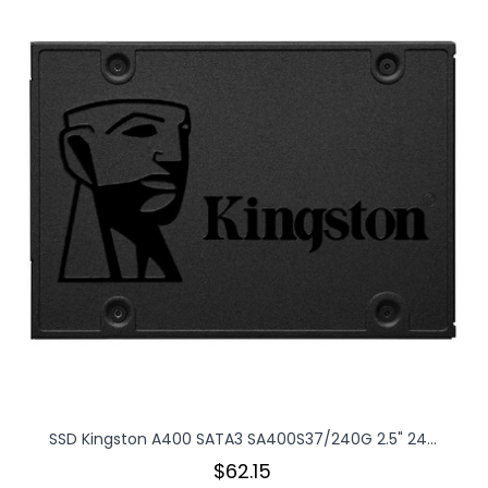
SSD Kingston A400 SATA3 SA400S37/240G 2.5" 24...
$62.15