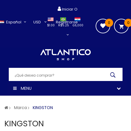
Iniciar O
Español
USD
Registrarse
0
0
$1.00
R$5.25
₲6,000
MENU
Marca
KINGSTON
KINGSTON