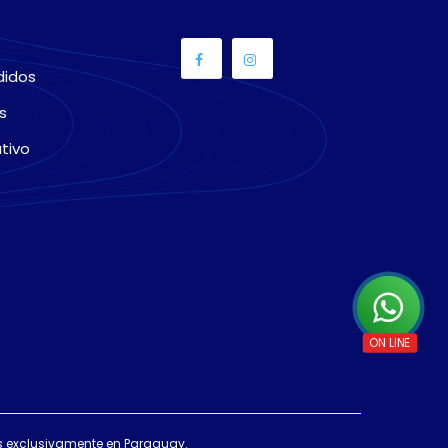
didos
s
tivo
das exclusivamente en Paraguay.