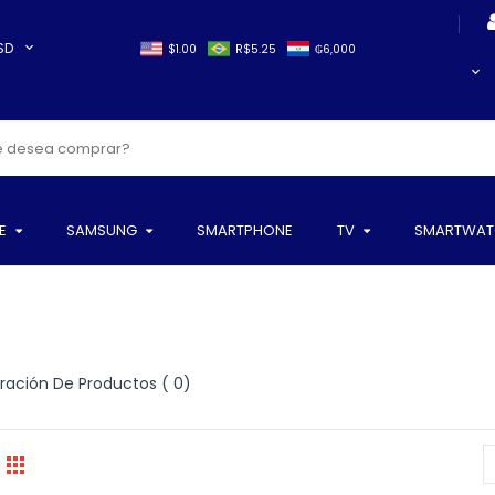
SD
$1.00
R$5.25
₲6,000
E
SAMSUNG
SMARTPHONE
TV
SMARTWAT
ación De Productos ( 0)