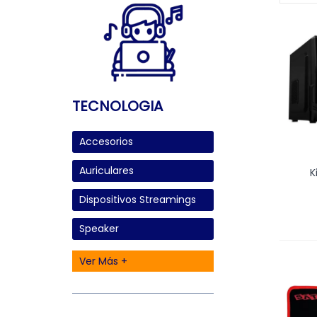
TECNOLOGIA
Accesorios
Auriculares
K
Dispositivos Streamings
Speaker
Ver Más +