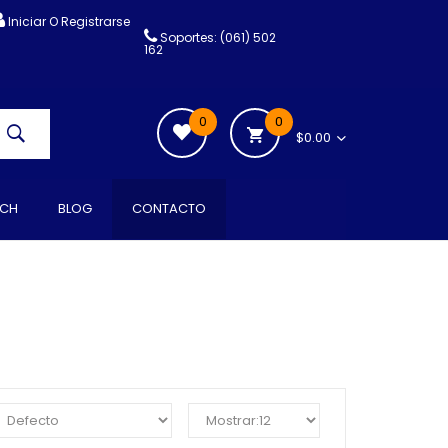
Iniciar O Registrarse
Soportes: (061) 502
162
0
0
$0.00
CH
BLOG
CONTACTO