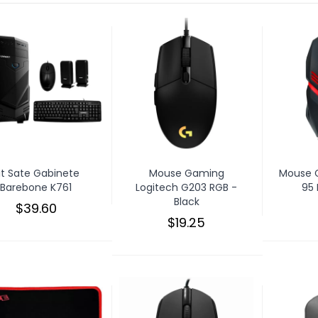
it Sate Gabinete
Mouse Gaming
Mouse 
Barebone K761
Logitech G203 RGB -
95 
Black
$39.60
$19.25