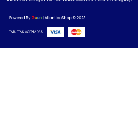
Powered By
G
o
o
n
| AtlanticoShop © 2023
TARJETAS ACEPTADAS