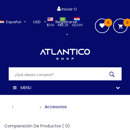
Iniciar O
Español
USD
Registrarse
0
0
$1.00
R$5.25
₲6,000
MENU
SAMSUNG
Accesorios
Comparación De Productos ( 0)