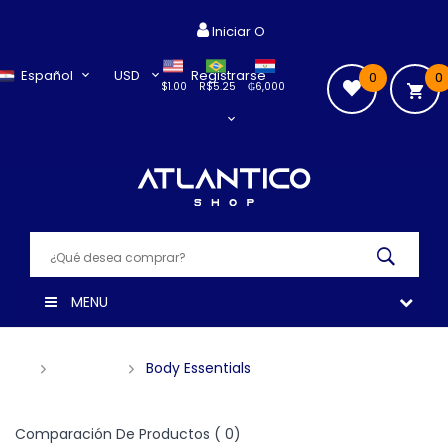
Iniciar O
Español
USD
Registrarse
0
0
$1.00
R$5.25
₲6,000
MENU
PERFUME
Body Essentials
Comparación De Productos ( 0)