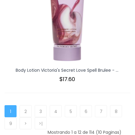
Body Lotion Victoria's Secret Love Spell Brulee - ...
$17.60
1
2
3
4
5
6
7
8
9
>
>|
Mostrando 1 a 12 de 114 (10 Paginas)