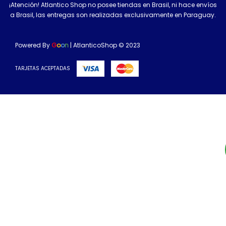
¡Atención! Atlantico Shop no posee tiendas en Brasil, ni hace envíos
a Brasil, las entregas son realizadas exclusivamente en Paraguay.
Powered By
G
o
o
n
| AtlanticoShop © 2023
TARJETAS ACEPTADAS