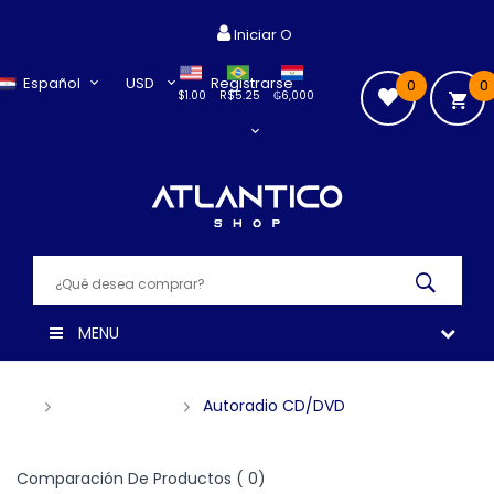
Iniciar O
Español
USD
Registrarse
0
0
$1.00
R$5.25
₲6,000
MENU
AUTOMOTIVO
Autoradio CD/DVD
Comparación De Productos ( 0)