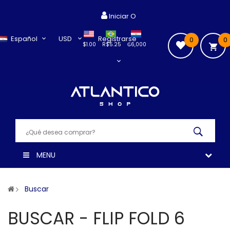
Iniciar O
Español
USD
Registrarse
0
0
$1.00
R$5.25
₲6,000
MENU
Buscar
BUSCAR - FLIP FOLD 6