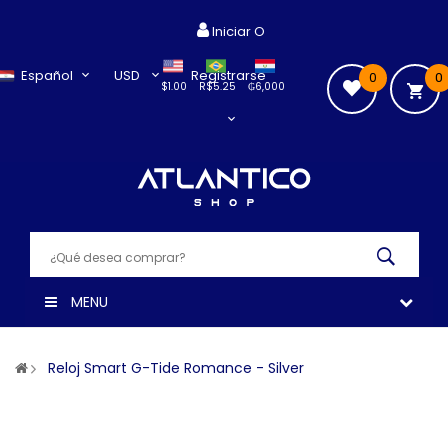
Iniciar O
Español
USD
Registrarse
0
0
$1.00
R$5.25
₲6,000
MENU
Reloj Smart G-Tide Romance - Silver