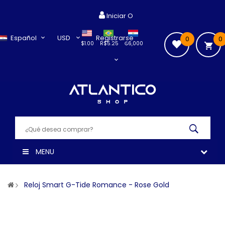
Iniciar O
Español
USD
Registrarse
0
0
$1.00
R$5.25
₲6,000
MENU
Reloj Smart G-Tide Romance - Rose Gold