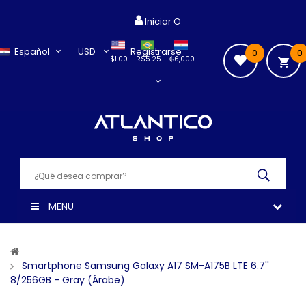
Iniciar O
Español
USD
Registrarse
0
0
$1.00
R$5.25
₲6,000
MENU
Smartphone Samsung Galaxy A17 SM-A175B LTE 6.7''
8/256GB - Gray (Árabe)