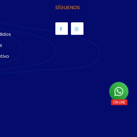
SÍGUENOS
didos
s
tivo