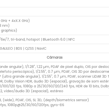
 GHz + 4xX.X GHz)
(3 nm)
 graphics)
6e/7, tri-band, hotspot | Bluetooth 6.0 | NFC
GALILEO | BDS | QZSS | NavIC
Cámaras
ande angular), 1/1.28", 1.22 µm, PDAF de pixel duplo, OIS por des
elefoto periscópica), 1/2.55", 0.7 µm, PDAF, OIS 3D por desloca
0° (ultra grande angular), 1/2.55", 0.7 µm, PDAF, scanner LiDAR 3
, Dolby Vision HDR, áudio 3D (espacial), gravação de som estér
/100/120 fps, 1080p a 25/30/60/120/240 fps, HDR de 10 bits, Dolb
 2, vídeo/áudio 3D (espacial), estéreo
9, (wide), PDAF, OIS, SL 3D, (depth/biometrics sensor)
ps, 1080p@25/30/60/120fps, gyro-EIS