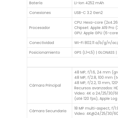
Batería
Li-Ion 4252 mAh
Conexiones
USB-C 3.2 Gen2
CPU: Hexa-core (2x4.26
Procesador
Chipset: Apple A19 Pro 
GPU: Apple GPU (6-core
Conectividad
Wi-Fi 802.11 a/b/g/n/ac/
Posicionamiento
GPS (L1+L5) | GLONASS | 
48 MP, f/1.6, 24 mm (gr
48 MP, f/2.8, 100 mm (t
48 MP, f/2.2, 13 mm, 12
Cámara Principal
Recursos avanzados: HDR
Video: 4K a 24/25/30/60
(até 120 fps), Apple Log
18 MP multi-aspect, f/1.
Cámara Secundaria
Video: 4K@24/25/30/60f