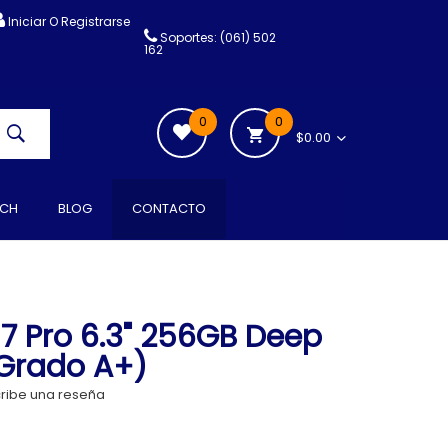
Iniciar O Registrarse
Soportes: (061) 502
162
0
0
$0.00
CH
BLOG
CONTACTO
17 Pro 6.3" 256GB Deep
(Grado A+)
ribe una reseña