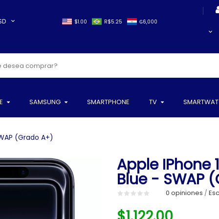
SD
$1.00
R$5.25
₲6,000
E
SAMSUNG
SMARTPHONE
TV
SMARTWAT
SWAP (Grado A+)
Apple IPhone 
Blue - SWAP 
0 opiniones
Esc
/
$1,122.00