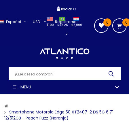
Iniciar O
Español
USD
Registrarse
0
0
$1.00
R$5.25
₲6,000
MENU
Smartphone Motorola Edge 50 XT2407-2 DS 5G 6.7"
12/512GB - Peach Fuzz (Naranja)