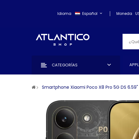
Idioma
Español
Moneda
U
APPL
CATEGORÍAS
Smartphone Xiaomi Poco X8 Pro 5G DS 6.59" 1