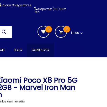
Iniciar O Registrarse
Soportes: (061) 502
162
0
0
$0.00
CH
BLOG
CONTACTO
iaomi Poco X8 Pro 5G
12GB - Marvel Iron Man
n
ribe una reseña