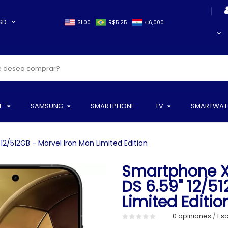
SD
$1.00
R$5.25
₲6,000
E
SAMSUNG
SMARTPHONE
TV
SMARTWAT
2/512GB - Marvel Iron Man Limited Edition
Smartphone X
DS 6.59" 12/5
Limited Editio
0 opiniones
Esc
/