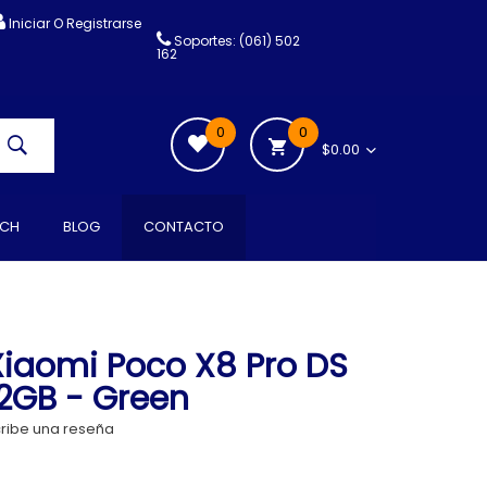
Iniciar O Registrarse
Soportes: (061) 502
162
0
0
$0.00
CH
BLOG
CONTACTO
iaomi Poco X8 Pro DS
12GB - Green
ribe una reseña