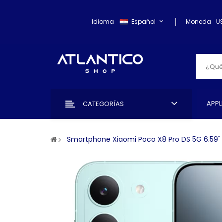
Idioma
Español
Moneda
U
APPL
CATEGORÍAS
Smartphone Xiaomi Poco X8 Pro DS 5G 6.59" 