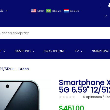
SD
$1.00
R$5.25
₲6,000
E
SAMSUNG
SMARTPHONE
TV
SMARTWAT
12/512GB - Green
Smartphone X
5G 6.59" 12/5
0 opiniones
Esc
/
$451.00