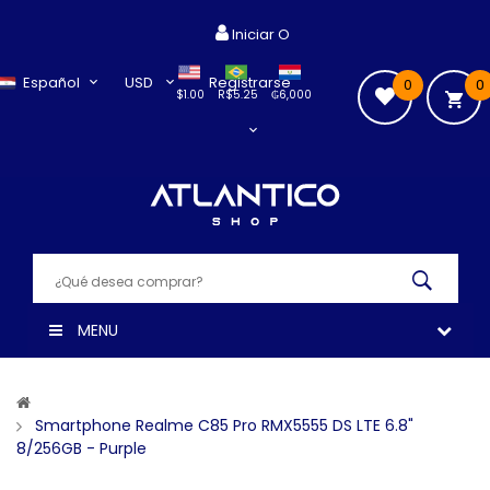
Iniciar O
Español
USD
Registrarse
0
0
$1.00
R$5.25
₲6,000
MENU
Smartphone Realme C85 Pro RMX5555 DS LTE 6.8"
8/256GB - Purple