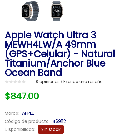
Apple Watch Ultra 3
MEWH4LW/A 49mm
(GPS+Celular) - Natural
Titanium/Anchor Blue
Ocean Band
0 opiniones
Escribe una reseña
/
$847.00
Marca:
APPLE
Código de producto:
459112
Disponibilidad:
Sin stock