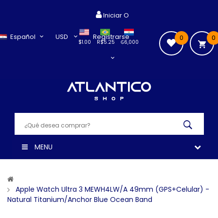
Iniciar O
Español
USD
Registrarse
0
0
$1.00
R$5.25
₲6,000
MENU
Apple Watch Ultra 3 MEWH4LW/A 49mm (GPS+Celular) -
Natural Titanium/Anchor Blue Ocean Band