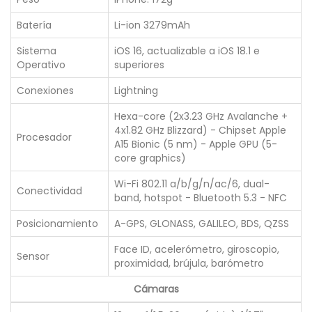
Batería
Li-ion 3279mAh
Sistema
iOS 16, actualizable a iOS 18.1 e
Operativo
superiores
Conexiones
Lightning
Hexa-core (2x3.23 GHz Avalanche +
4x1.82 GHz Blizzard) - Chipset Apple
Procesador
A15 Bionic (5 nm) - Apple GPU (5-
core graphics)
Wi-Fi 802.11 a/b/g/n/ac/6, dual-
Conectividad
band, hotspot - Bluetooth 5.3 - NFC
Posicionamiento
A-GPS, GLONASS, GALILEO, BDS, QZSS
Face ID, acelerómetro, giroscopio,
Sensor
proximidad, brújula, barómetro
Cámaras