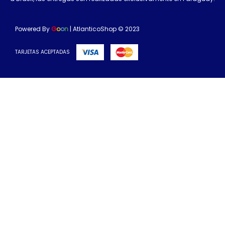
Powered By
G
o
o
n
| AtlanticoShop © 2023
TARJETAS ACEPTADAS