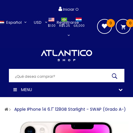
Iniciar O
Español
USD
Registrarse
0
0
$1.00
R$5.25
₲6,000
MENU
Apple IPhone 14 6.1" 128GB Starlight - SWAP (Grado A-)