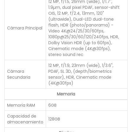
12 MP, f/1.5, 26mm (wide), 1/1.7",
1.9µm, dual pixel PDAF, sensor-shift
OIS, 12 MP, f/2.4, 13mm, 120˚
(ultrawide), Dual-LED dual-tone
flash, HDR (photo/panorama) -
Cámara Principal
Video 4K@24/25/30/60fps,
1080p@25/30/60/120/240fps, HDR,
Dolby Vision HDR (up to 60fps),
Cinematic mode (4K@30fps),
stereo sound rec
12 MP, f/1.9, 23mm (wide), 1/3.6",
Cámara
PDAF, SL 3D, (depth/biometrics
Secundaria
sensor), HDR, Cinematic mode
(4K@30fps)
Memoria
Memoria RAM
6GB
Capacidad de
128GB
almacenamiento