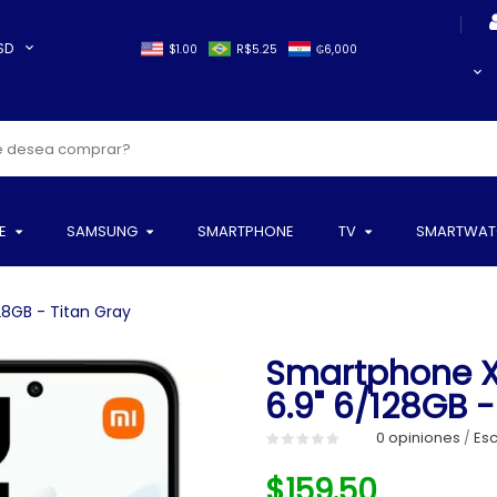
SD
$1.00
R$5.25
₲6,000
E
SAMSUNG
SMARTPHONE
TV
SMARTWAT
28GB - Titan Gray
Smartphone X
6.9" 6/128GB -
0 opiniones
Esc
/
$159.50