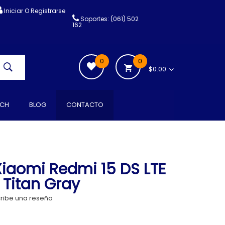
Iniciar O Registrarse
Soportes: (061) 502
162
0
0
$0.00
CH
BLOG
CONTACTO
iaomi Redmi 15 DS LTE
 Titan Gray
ribe una reseña