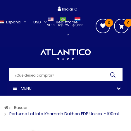
Iniciar O
Español
USD
Registrarse
0
0
$1.00
R$5.25
₲6,000
MENU
Buscar
Perfume Lattafa Khamrah Dukhan EDP Unisex - 100mL