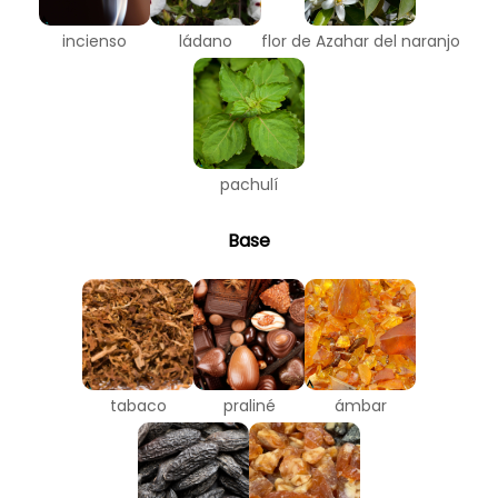
incienso
ládano
flor de Azahar del naranjo
pachulí
Base
tabaco
praliné
ámbar