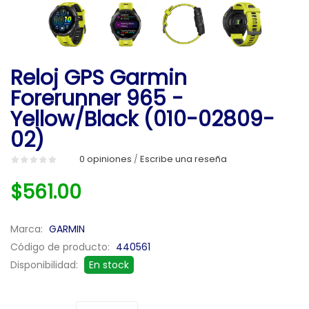
Reloj GPS Garmin
Forerunner 965 -
Yellow/Black (010-02809-
02)
0 opiniones
Escribe una reseña
/
$561.00
Marca:
GARMIN
Código de producto:
440561
Disponibilidad:
En stock