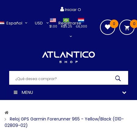
Iniciar O
Español
USD
Registrarse
0
0
$1.00
R$5.25
₲6,000
MENU
Reloj GPS Garmin Forerunner 965 - Yellow/Black (010-
02809-02)