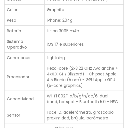
Color
Graphite
Peso
iPhone: 204g
Batería
Li-Ion 3095 mAh
Sistema
iOS 17 e superiores
Operativo
Conexiones
Lightning
Hexa-core (2x3.22 GHz Avalanche +
4xX.X GHz Blizzard) - Chipset Apple
Procesador
A15 Bionic (5 nm) - GPU Apple GPU
(5-core graphics)
Wi-Fi 802.11 a/b/g/n/ac/6, dual-
Conectividad
band, hotspot - Bluetooth 5.0 - NFC
Face ID, acelerómetro, giroscopio,
Sensor
proximidad, brújula, barómetro