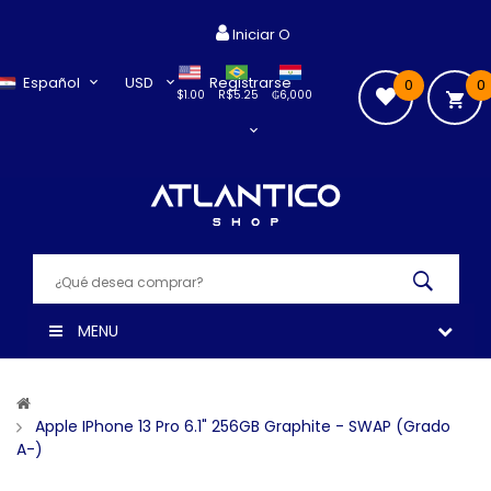
Iniciar O
Español
USD
Registrarse
0
0
$1.00
R$5.25
₲6,000
MENU
Apple IPhone 13 Pro 6.1" 256GB Graphite - SWAP (Grado
A-)