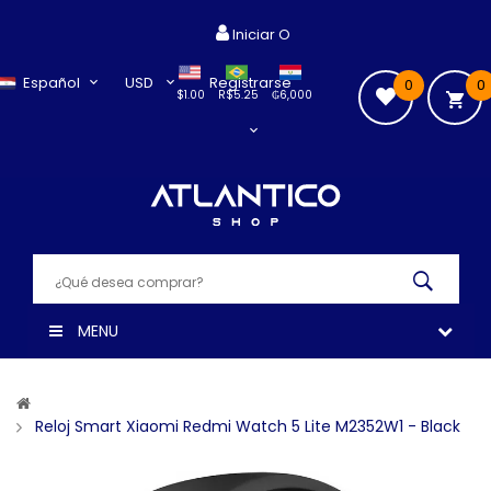
Iniciar O
Español
USD
Registrarse
0
0
$1.00
R$5.25
₲6,000
MENU
Reloj Smart Xiaomi Redmi Watch 5 Lite M2352W1 - Black