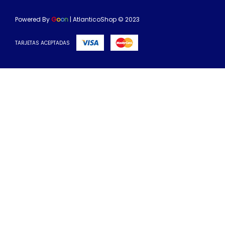
Powered By
G
o
o
n
| AtlanticoShop © 2023
TARJETAS ACEPTADAS