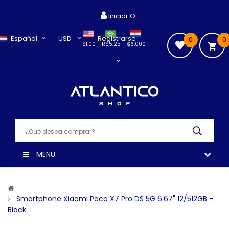
Iniciar O
Español
USD
Registrarse
0
0
$1.00
R$5.25
₲6,000
MENU
Smartphone Xiaomi Poco X7 Pro DS 5G 6.67" 12/512GB -
Black