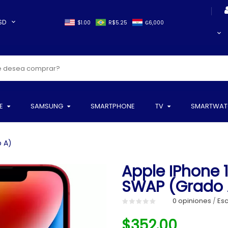
SD
$1.00
R$5.25
₲6,000
E
SAMSUNG
SMARTPHONE
TV
SMARTWAT
o A)
Apple IPhone 1
SWAP (Grado 
0 opiniones
Esc
/
$352.00