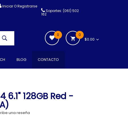
Iniciar O Registrarse
Soportes: (061) 502
162
0
0
$0.00
CH
BLOG
CONTACTO
4 6.1" 128GB Red -
A)
ribe una reseña