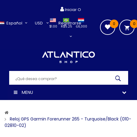
Iniciar O
Español
USD
Registrarse
0
0
$1.00
R$5.25
₲6,000
MENU
Reloj GPS Garmin Forerunner 265 - Turquoise/Black (010-
02810-02)