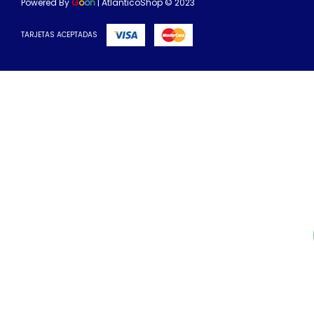
Powered By
G
o
o
n
| AtlanticoShop © 2023
TARJETAS ACEPTADAS