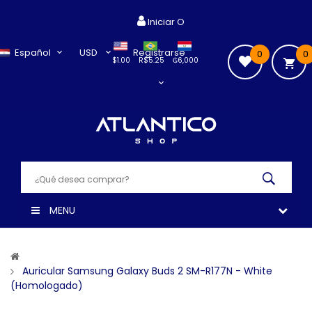
Iniciar O
Español
USD
Registrarse
0
0
$1.00
R$5.25
₲6,000
MENU
Auricular Samsung Galaxy Buds 2 SM-R177N - White
(Homologado)