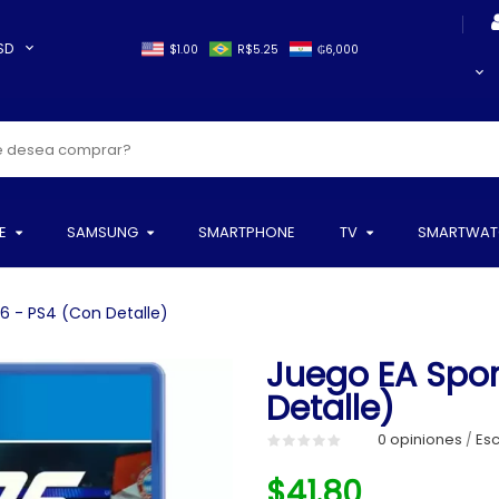
SD
$1.00
R$5.25
₲6,000
E
SAMSUNG
SMARTPHONE
TV
SMARTWAT
6 - PS4 (Con Detalle)
Juego EA Spor
Detalle)
0 opiniones
Esc
/
$41.80