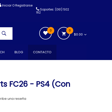
Iniciar O Registrarse
Soportes: (061) 502
162
0
0
$0.00
CH
BLOG
CONTACTO
ts FC26 - PS4 (Con
ribe una reseña