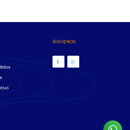
SÍGUENOS
didos
s
tivo