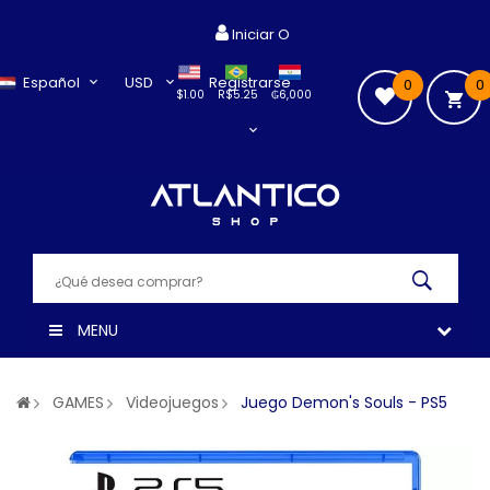
Iniciar O
Español
USD
Registrarse
0
0
$1.00
R$5.25
₲6,000
MENU
GAMES
Videojuegos
Juego Demon's Souls - PS5