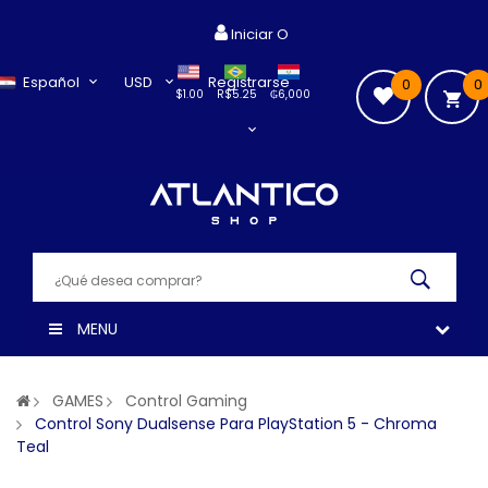
Iniciar O
Español
USD
Registrarse
0
0
$1.00
R$5.25
₲6,000
MENU
GAMES
Control Gaming
Control Sony Dualsense Para PlayStation 5 - Chroma
Teal