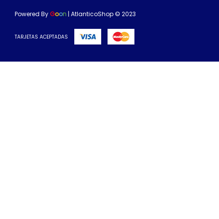
Powered By
G
o
o
n
| AtlanticoShop © 2023
TARJETAS ACEPTADAS