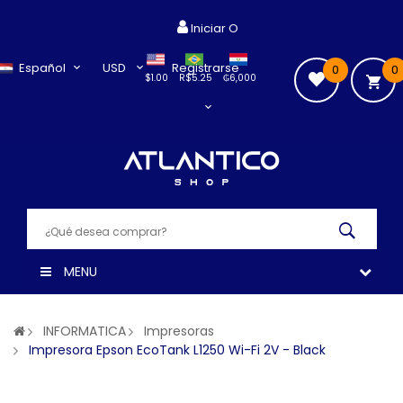
Iniciar O
Español
USD
Registrarse
0
0
$1.00
R$5.25
₲6,000
MENU
INFORMATICA
Impresoras
Impresora Epson EcoTank L1250 Wi-Fi 2V - Black