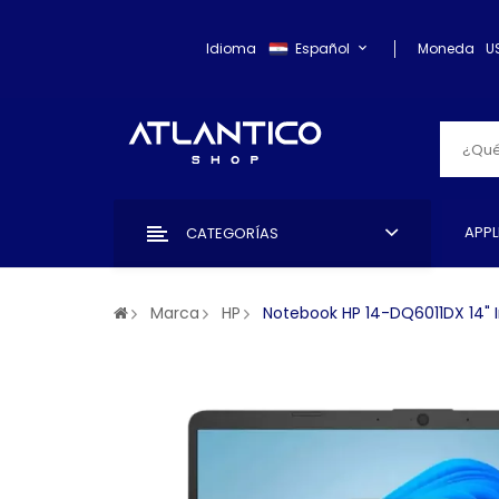
Idioma
Español
Moneda
U
APPL
CATEGORÍAS
Marca
HP
Notebook HP 14-DQ6011DX 14" In