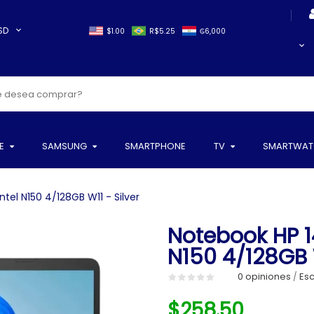
SD
$1.00
R$5.25
₲6,000
E
SAMSUNG
SMARTPHONE
TV
SMARTWAT
tel N150 4/128GB W11 - Silver
Notebook HP 1
N150 4/128GB W
0 opiniones
Esc
/
$258.50