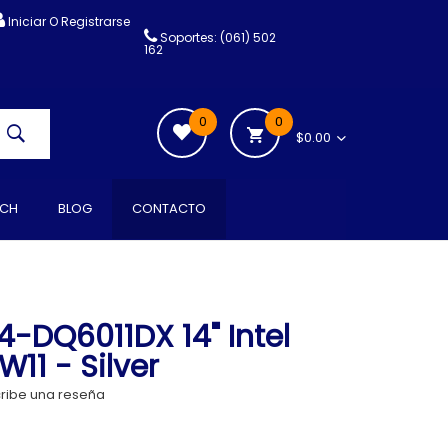
Iniciar O Registrarse
Soportes: (061) 502
162
0
0
$0.00
CH
BLOG
CONTACTO
4-DQ6011DX 14" Intel
11 - Silver
ribe una reseña