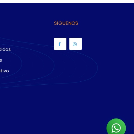
SÍGUENOS
didos
s
tivo