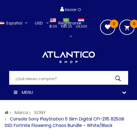
Iniciar O
Español
USD
Registrarse
0
0
$1.00
R$5.25
₲6,000
MENU
Marca
SONY
Consola Sony PlayStation 5 Slim Digital CFI-2115 825GB
SSD Fortnite Flowering Chaos Bundle - White/Black