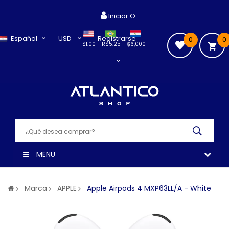
Iniciar O
Español
USD
Registrarse
0
0
$1.00
R$5.25
₲6,000
MENU
Marca
APPLE
Apple Airpods 4 MXP63LL/A - White