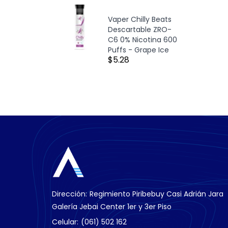
Vaper Chilly Beats
Descartable ZRO-
C6 0% Nicotina 600
Puffs - Grape Ice
$5.28
Dirección:
Regimiento Piribebuy Casi Adrián Jara
Galería Jebai Center 1er y 3er Piso
Celular:
(061) 502 162