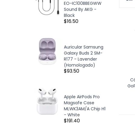
EO-IC100BBEGWW
Sound By AKG -
Black
$16.50
Auricular Samsung
Galaxy Buds 2 SM-
R177 - Lavender
(Homologado)
$93.50
C
GoP
Apple AirPods Pro
Magsafe Case
MLWK3AM/A Chip H1
- White
$191.40