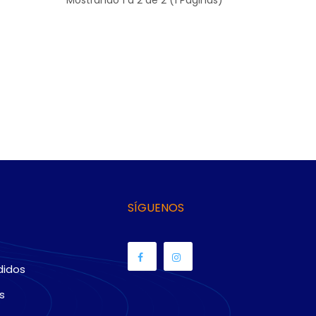
SÍGUENOS
didos
s