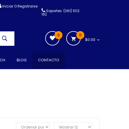
Iniciar O Registrarse
Soportes: (061) 502
162
0
0
$0.00
CH
BLOG
CONTACTO