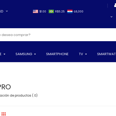
SD
$1.00
R$5.25
₲6,000
E
SAMSUNG
SMARTPHONE
TV
SMARTWAT
PRO
ción de productos ( 0)