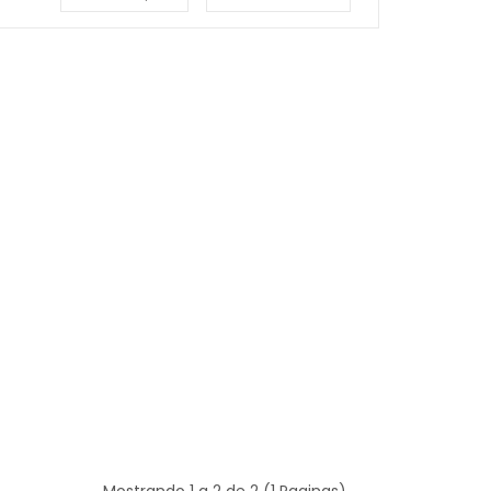
Mostrando 1 a 2 de 2 (1 Paginas)