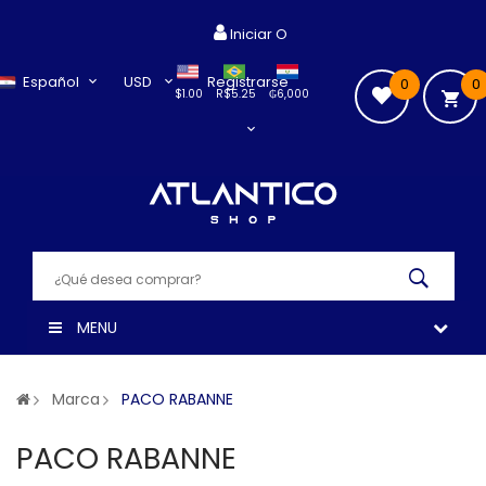
Iniciar O
Español
USD
Registrarse
0
0
$1.00
R$5.25
₲6,000
MENU
Marca
PACO RABANNE
PACO RABANNE