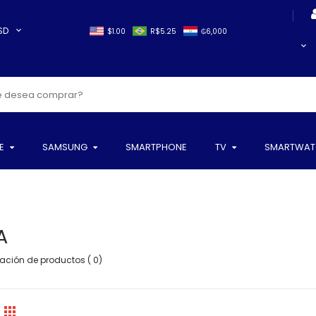
SD
$1.00
R$5.25
₲6,000
E
SAMSUNG
SMARTPHONE
TV
SMARTWAT
A
ción de productos ( 0)