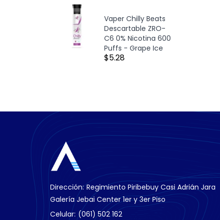
Vaper Chilly Beats
Descartable ZRO-
C6 0% Nicotina 600
Puffs - Grape Ice
$5.28
Dirección:
Regimiento Piribebuy Casi Adrián Jara
Galería Jebai Center 1er y 3er Piso
Celular:
(061) 502 162