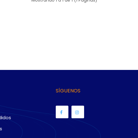
SÍGUENOS
didos
s