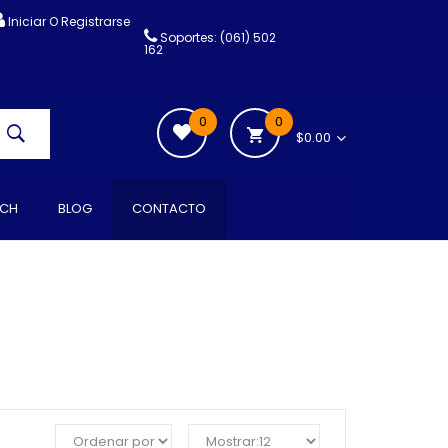
Iniciar O Registrarse
Soportes: (061) 502
162
0
0
$0.00
CH
BLOG
CONTACTO