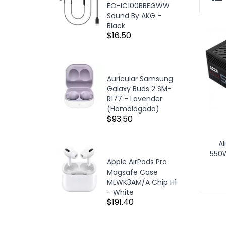
EO-IC100BBEGWW
Sound By AKG -
Black
$16.50
Auricular Samsung
Galaxy Buds 2 SM-
R177 - Lavender
(Homologado)
$93.50
A
550W
Apple AirPods Pro
Magsafe Case
MLWK3AM/A Chip H1
- White
$191.40