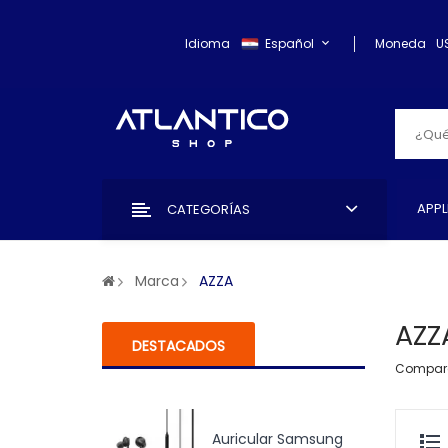
Idioma
Español
Moneda
U
APPL
CATEGORÍAS
Marca
AZZA
AZZ
DESTACADOS
Compara
Auricular Samsung