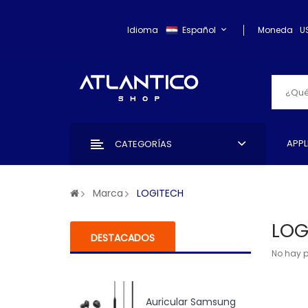
Idioma
Español
Moneda
U
APPL
CATEGORÍAS
Marca
LOGITECH
LOG
DESTACADOS
No hay p
Auricular Samsung