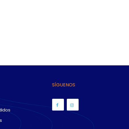
SÍGUENOS
didos
s