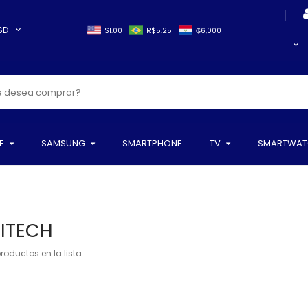
SD
$1.00
R$5.25
₲6,000
E
SAMSUNG
SMARTPHONE
TV
SMARTWAT
ITECH
roductos en la lista.