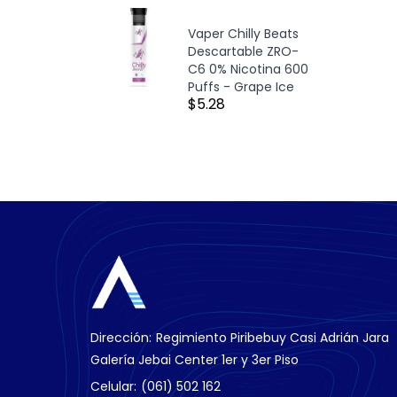
Vaper Chilly Beats
Descartable ZRO-
C6 0% Nicotina 600
Puffs - Grape Ice
$5.28
Dirección:
Regimiento Piribebuy Casi Adrián Jara
Galería Jebai Center 1er y 3er Piso
Celular:
(061) 502 162