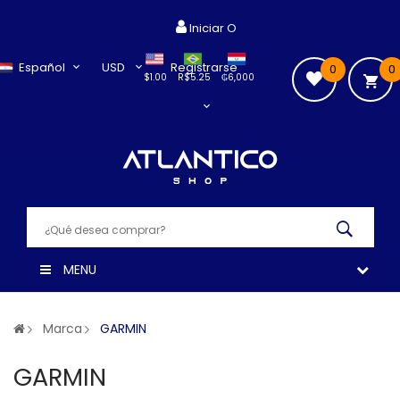
Iniciar O
Español
USD
Registrarse
0
0
$1.00
R$5.25
₲6,000
MENU
Marca
GARMIN
GARMIN