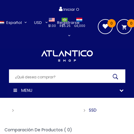
Iniciar O
Español
USD
Registrarse
0
0
$1.00
R$5.25
₲6,000
MENU
Memorias Y Almacenamiento
SSD
Comparación De Productos ( 0)