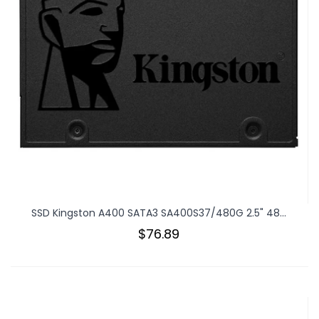
SSD Kingston A400 SATA3 SA400S37/480G 2.5" 48...
$76.89