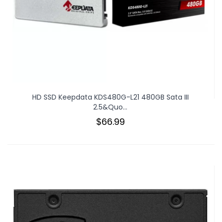
HD SSD Keepdata KDS480G-L21 480GB Sata III
2.5&quo...
$66.99