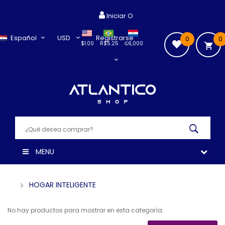
Iniciar O
Español
USD
Registrarse
0
0
$1.00
R$5.25
₲6,000
MENU
HOGAR INTELIGENTE
No hay productos para mostrar en esta categoría.