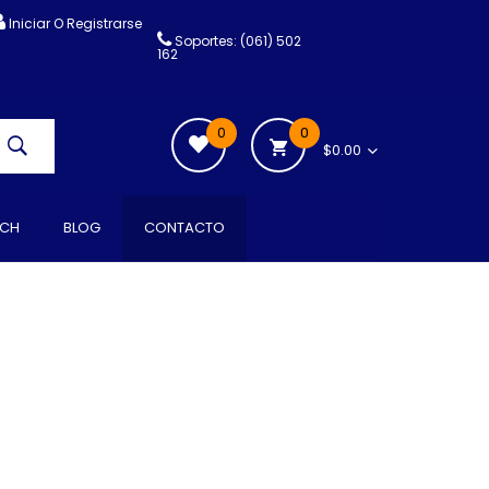
Iniciar O Registrarse
Soportes: (061) 502
162
0
0
$0.00
CH
BLOG
CONTACTO