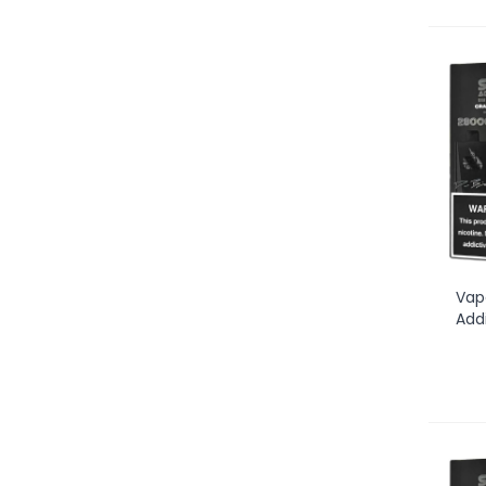
Vap
Addi