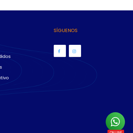
SÍGUENOS
didos
s
tivo