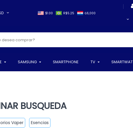
SD
$1.00
R$5.25
₲6,000
E
SAMSUNG
SMARTPHONE
TV
SMARTWAT
INAR BUSQUEDA
orios Vaper
Esencias