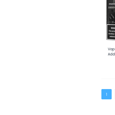
Vap
Addi
1