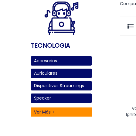
Compar
TECNOLOGIA
Accesorios
Auriculares
Dispositivos Streamings
Speaker
V
Ver Más +
Ignit